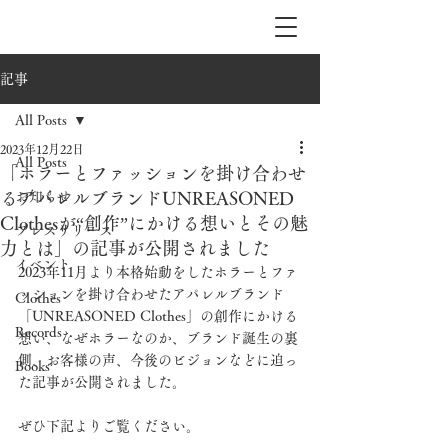
記事
All Posts
2023年12月22日
All Posts
「ホラーとファッションを掛け合わせ
るアパレルブランドUNREASONED
お知らせ
Clothesが“創作”にかける想いとその魅
プレスリリース
力とは」の記事が公開されました
イベント
2023年11月より本格始動をしたホラーとファ
ッションを掛け合わせたアパレルブランド
Clothes
「UNREASONED Clothes」の創作にかける
Records
想い、なぜホラーなのか、ブランド誕生の裏
側、お客様の声、今後のビジョンなどに迫っ
Books
た記事が公開されました。
ぜひ下記よりご覧ください。