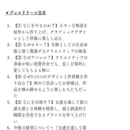
▼プレスリリース目次
【① なにをやるのか？】ホラーな物語を
原作から作り上げ、グラフィックデザイ
ンとして洋服に落とし込む
【② なぜホラー？】生物としての生存本
能と深く関連するクリエイティブの源泉
【③ なぜアパレル？】クリエイティブの
寿命が短い消費社会でも、長く日常的に
愛してもらえる物に
【④ なぜ1つ1つのデザインと世界観を作
り込む？】初めて出会ったお客様は、作
品を噛み締めるように楽しむ人たちだっ
た
【⑤ なにを目指す？】五感を通して第六
感を感じる体験を提供し、最も創造的な
瞬間を共有できるブランドを作り上げた
い
今後の展望について～『五感を通して第