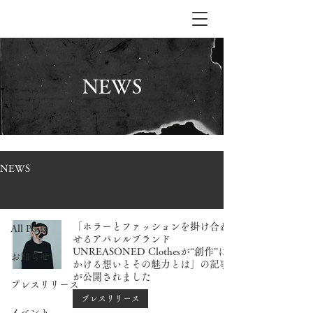
NEWS
NEWS
プレスリリース
「ホラーとファッションを掛け合わ
All Posts
せるアパレルブランド
UNREASONED Clothesが“創作”に
お知らせ
かける想いとその魅力とは」の記事
が公開されました
プレスリリース
プレスリリース
イベント