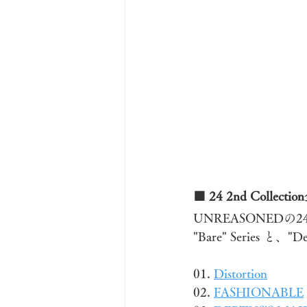
■ 24 2nd Collec
UNREASONEDの24
"Bare" Series 
01. 
Distortion
02. 
FASHIONABLE