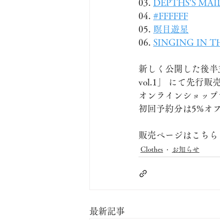
03. 
DEPTHS'S MA
04. 
#FFFFFF
05. 
瞑目遊星
06. 
SINGING IN TH
新しく公開した後半3作品
vol.1」 にて先行
オンラインショップで
初回予約分は5%オフ（
販売ページはこちら
Clothes
お知らせ
最新記事