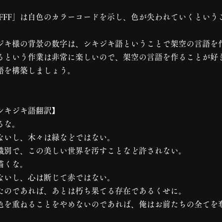
FFFF」は白色のカラーコードを示し、色が失われていくとい
。
ジキ様の背景の数字は、シキジキ語ということで架空の言語を
るという作業は非常に楽しいので、架空の言語を作ることが好
語を構築しましょう。
シキジキ語翻訳】
るな。
ないし、木々は緑などではない。
識別で、この美しい世界を汚すことなど許されない。
描くな。
ないし、心は断じて赤ではない。
たのであれば、あとは朽ち果てる存在であるくせに。
色を重ねることをやめないのであれば、俺はお前たちの全てを