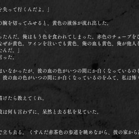
を失って行くんだよ。」
の腕を切ってみせると、黄色の液体が流れ出した。
ったんだ。俺はもう色を食われてしまった。赤色のチューブを
なぜか黄色。ワインを注いでも黄色、俺の血も黄色、俺が他人
たんだ。」
言った。
はいなかったが、彼の血の色がいつの間にか白くなっているのを
、彼の血の色がいつの間にか白くなっているのをみて、私は怖
描けたら教えてくれ。
彼は何も言わずに、呆然と去る私を見ていた。
で立ち去る。 くすんだ赤茶色の歩道を眺めながら、彼の家から