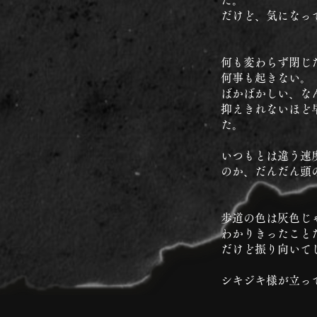
た。
だけど、気になっ
何も変わらず閉じ
何事も起きない。
ばかばかしい、な
抑えきれないほど
た。
いつもとは違う速
のか、だんだん頭
歩道の色は灰色じ
わかりきったこと
だけど振り向いて
シキジキ様が立っ