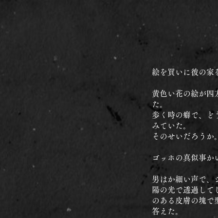
絵を買いに彼の家
黄色い花の絵が四
た。
歩く時の癖で、ど
みていた。
そのせいだろうか
ゴッホの真似事か
男はか細い声で、
陽の光で透過して
のある皮膚の塊で
答えた。