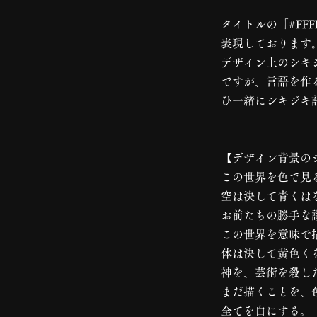
タイトルの「#FF
表現しております
デザイン上のシキ
ですが、言語を作
ひ一緒にシキジキ
【デザイン背景の
この世界を色で見
空は決して青くは
お前たちの勝手な
この世界を意味で
体は決して黄色く
神を、芸術を殺し
まだ描くことを、
全てを白にする。