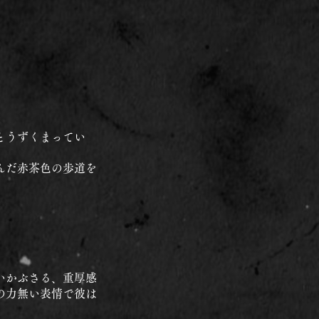
とうずくまってい
んだ赤茶色の歩道を
いかぶさる、重厚感
の力無い表情で彼は