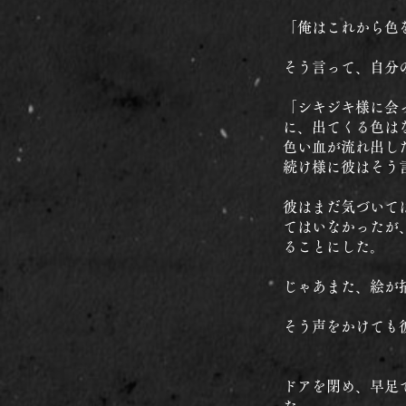
「俺はこれから色
そう言って、自分
「シキジキ様に会
に、出てくる色は
色い血が流れ出し
続け様に彼はそう
彼はまだ気づいて
てはいなかったが
ることにした。
じゃあまた、絵が
そう声をかけても
ドアを閉め、早足