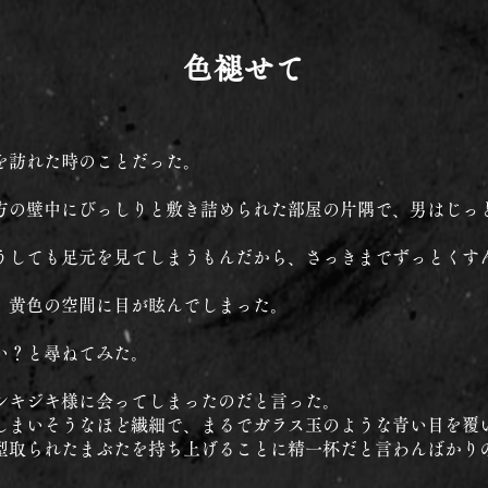
色褪せて
を訪れた時のことだった。
方の壁中にびっしりと敷き詰められた部屋の片隅で、男はじっ
うしても足元を見てしまうもんだから、さっきまでずっとくす
。黄色の空間に目が眩んでしまった。
い？と尋ねてみた。
シキジキ様に会ってしまったのだと言った。
しまいそうなほど繊細で、まるでガラス玉のような青い目を覆
型取られたまぶたを持ち上げることに精一杯だと言わんばかり